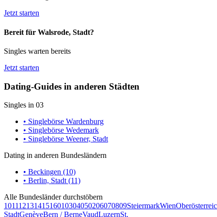
Jetzt starten
Bereit für Walsrode, Stadt?
Singles warten bereits
Jetzt starten
Dating-Guides in anderen Städten
Singles in 03
• Singlebörse Wardenburg
• Singlebörse Wedemark
• Singlebörse Weener, Stadt
Dating in anderen Bundesländern
• Beckingen (10)
• Berlin, Stadt (11)
Alle Bundesländer durchstöbern
10
11
12
13
14
15
16
01
03
04
05
02
06
07
08
09
Steiermark
Wien
Oberösterrei
Stadt
Genève
Bern / Berne
Vaud
Luzern
St.