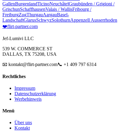
Gallen
Burgenland
Ticino
Neuchâtel
Graubünden / Grigioni /
Grischun
Schaffhausen
Valais / Wallis
Fribourg /
Freiburg
Zug
Thurgau
Aargau
Basel-
Landschaft
Glarus
Schwyz
Solothurn
Appenzell Ausserrhoden
❤️
flirt-partner
.com
Jef-Lumivi LLC
539 W. COMMERCE ST
DALLAS, TX 75208, USA
📧 kontakt@flirt-partner.com
📞 +1 409 797 6314
Rechtliches
Impressum
Datenschutzerklärung
Werbehinweis
Menü
Über uns
Kontakt