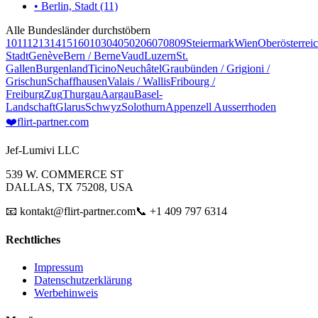
• Berlin, Stadt (11)
Alle Bundesländer durchstöbern
10
11
12
13
14
15
16
01
03
04
05
02
06
07
08
09
Steiermark
Wien
Oberösterrei
Stadt
Genève
Bern / Berne
Vaud
Luzern
St.
Gallen
Burgenland
Ticino
Neuchâtel
Graubünden / Grigioni /
Grischun
Schaffhausen
Valais / Wallis
Fribourg /
Freiburg
Zug
Thurgau
Aargau
Basel-
Landschaft
Glarus
Schwyz
Solothurn
Appenzell Ausserrhoden
❤️
flirt-partner
.com
Jef-Lumivi LLC
539 W. COMMERCE ST
DALLAS, TX 75208, USA
📧 kontakt@flirt-partner.com
📞 +1 409 797 6314
Rechtliches
Impressum
Datenschutzerklärung
Werbehinweis