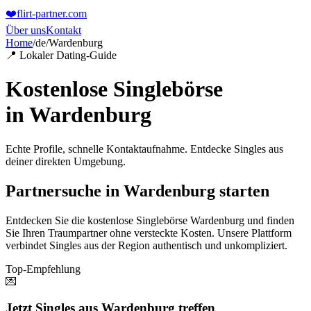
❤️
flirt-partner
.com
Über uns
Kontakt
Home
/
de
/
Wardenburg
📍 Lokaler Dating-Guide
Kostenlose Singlebörse
in
Wardenburg
Echte Profile, schnelle Kontaktaufnahme. Entdecke Singles aus
deiner direkten Umgebung.
Partnersuche in Wardenburg starten
Entdecken Sie die kostenlose Singlebörse Wardenburg und finden
Sie Ihren Traumpartner ohne versteckte Kosten. Unsere Plattform
verbindet Singles aus der Region authentisch und unkompliziert.
Top-Empfehlung
💌
Jetzt Singles aus Wardenburg treffen