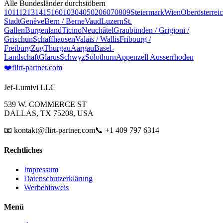
Alle Bundesländer durchstöbern
10
11
12
13
14
15
16
01
03
04
05
02
06
07
08
09
Steiermark
Wien
Oberösterrei
Stadt
Genève
Bern / Berne
Vaud
Luzern
St.
Gallen
Burgenland
Ticino
Neuchâtel
Graubünden / Grigioni /
Grischun
Schaffhausen
Valais / Wallis
Fribourg /
Freiburg
Zug
Thurgau
Aargau
Basel-
Landschaft
Glarus
Schwyz
Solothurn
Appenzell Ausserrhoden
❤️
flirt-partner
.com
Jef-Lumivi LLC
539 W. COMMERCE ST
DALLAS, TX 75208, USA
📧 kontakt@flirt-partner.com
📞 +1 409 797 6314
Rechtliches
Impressum
Datenschutzerklärung
Werbehinweis
Menü