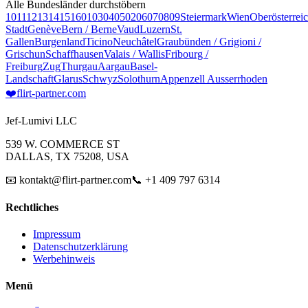
Alle Bundesländer durchstöbern
10
11
12
13
14
15
16
01
03
04
05
02
06
07
08
09
Steiermark
Wien
Oberösterrei
Stadt
Genève
Bern / Berne
Vaud
Luzern
St.
Gallen
Burgenland
Ticino
Neuchâtel
Graubünden / Grigioni /
Grischun
Schaffhausen
Valais / Wallis
Fribourg /
Freiburg
Zug
Thurgau
Aargau
Basel-
Landschaft
Glarus
Schwyz
Solothurn
Appenzell Ausserrhoden
❤️
flirt-partner
.com
Jef-Lumivi LLC
539 W. COMMERCE ST
DALLAS, TX 75208, USA
📧 kontakt@flirt-partner.com
📞 +1 409 797 6314
Rechtliches
Impressum
Datenschutzerklärung
Werbehinweis
Menü