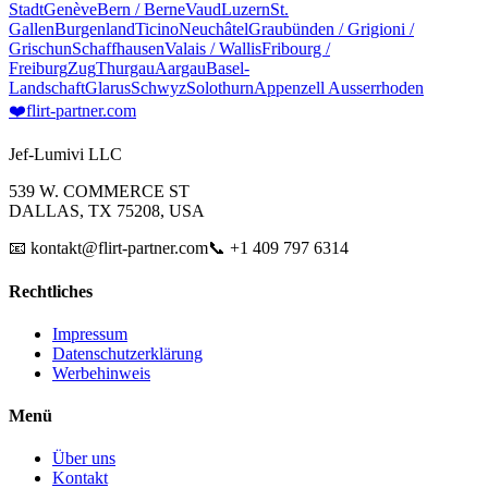
Stadt
Genève
Bern / Berne
Vaud
Luzern
St.
Gallen
Burgenland
Ticino
Neuchâtel
Graubünden / Grigioni /
Grischun
Schaffhausen
Valais / Wallis
Fribourg /
Freiburg
Zug
Thurgau
Aargau
Basel-
Landschaft
Glarus
Schwyz
Solothurn
Appenzell Ausserrhoden
❤️
flirt-partner
.com
Jef-Lumivi LLC
539 W. COMMERCE ST
DALLAS, TX 75208, USA
📧 kontakt@flirt-partner.com
📞 +1 409 797 6314
Rechtliches
Impressum
Datenschutzerklärung
Werbehinweis
Menü
Über uns
Kontakt