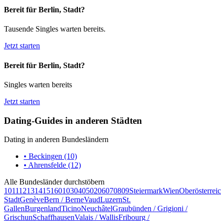
Bereit für Berlin, Stadt?
Tausende Singles warten bereits.
Jetzt starten
Bereit für Berlin, Stadt?
Singles warten bereits
Jetzt starten
Dating-Guides in anderen Städten
Dating in anderen Bundesländern
• Beckingen (10)
• Ahrensfelde (12)
Alle Bundesländer durchstöbern
10
11
12
13
14
15
16
01
03
04
05
02
06
07
08
09
Steiermark
Wien
Oberösterrei
Stadt
Genève
Bern / Berne
Vaud
Luzern
St.
Gallen
Burgenland
Ticino
Neuchâtel
Graubünden / Grigioni /
Grischun
Schaffhausen
Valais / Wallis
Fribourg /