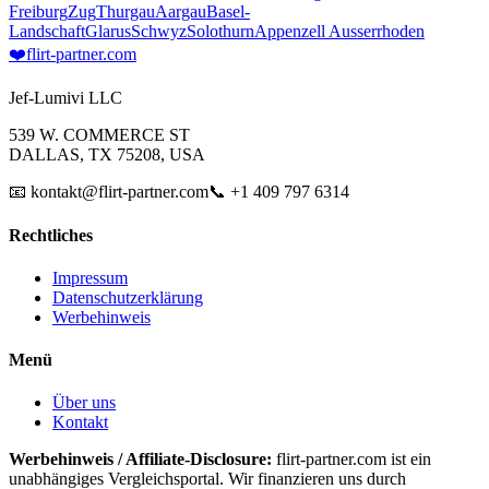
Freiburg
Zug
Thurgau
Aargau
Basel-
Landschaft
Glarus
Schwyz
Solothurn
Appenzell Ausserrhoden
❤️
flirt-partner
.com
Jef-Lumivi LLC
539 W. COMMERCE ST
DALLAS, TX 75208, USA
📧 kontakt@flirt-partner.com
📞 +1 409 797 6314
Rechtliches
Impressum
Datenschutzerklärung
Werbehinweis
Menü
Über uns
Kontakt
Werbehinweis / Affiliate-Disclosure:
flirt-partner.com ist ein
unabhängiges Vergleichsportal. Wir finanzieren uns durch