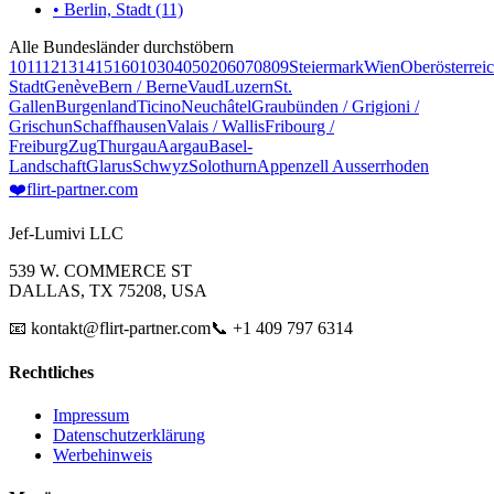
• Berlin, Stadt (11)
Alle Bundesländer durchstöbern
10
11
12
13
14
15
16
01
03
04
05
02
06
07
08
09
Steiermark
Wien
Oberösterrei
Stadt
Genève
Bern / Berne
Vaud
Luzern
St.
Gallen
Burgenland
Ticino
Neuchâtel
Graubünden / Grigioni /
Grischun
Schaffhausen
Valais / Wallis
Fribourg /
Freiburg
Zug
Thurgau
Aargau
Basel-
Landschaft
Glarus
Schwyz
Solothurn
Appenzell Ausserrhoden
❤️
flirt-partner
.com
Jef-Lumivi LLC
539 W. COMMERCE ST
DALLAS, TX 75208, USA
📧 kontakt@flirt-partner.com
📞 +1 409 797 6314
Rechtliches
Impressum
Datenschutzerklärung
Werbehinweis