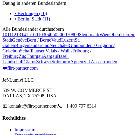
Dating in anderen Bundesländern
• Beckingen (10)
• Berlin, Stadt (11)
Alle Bundesländer durchstöbern
10
11
12
13
14
15
16
01
03
04
05
02
06
07
08
09
Steiermark
Wien
Oberösterrei
Stadt
Genève
Bern / Berne
Vaud
Luzern
St.
Gallen
Burgenland
Ticino
Neuchâtel
Graubünden / Grigioni /
Grischun
Schaffhausen
Valais / Wallis
Fribourg /
Freiburg
Zug
Thurgau
Aargau
Basel-
Landschaft
Glarus
Schwyz
Solothurn
Appenzell Ausserrhoden
❤️
flirt-partner
.com
Jef-Lumivi LLC
539 W. COMMERCE ST
DALLAS, TX 75208, USA
📧 kontakt@flirt-partner.com
📞 +1 409 797 6314
Rechtliches
Impressum