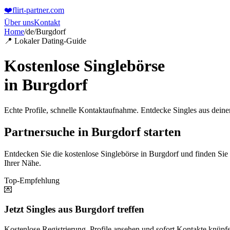
❤️
flirt-partner
.com
Über uns
Kontakt
Home
/
de
/
Burgdorf
📍 Lokaler Dating-Guide
Kostenlose Singlebörse
in
Burgdorf
Echte Profile, schnelle Kontaktaufnahme. Entdecke Singles aus dein
Partnersuche in Burgdorf starten
Entdecken Sie die kostenlose Singlebörse in Burgdorf und finden Sie 
Ihrer Nähe.
Top-Empfehlung
💌
Jetzt Singles aus Burgdorf treffen
Kostenlose Registrierung. Profile ansehen und sofort Kontakte knüpf