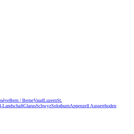
nève
Bern / Berne
Vaud
Luzern
St.
l-Landschaft
Glarus
Schwyz
Solothurn
Appenzell Ausserrhoden