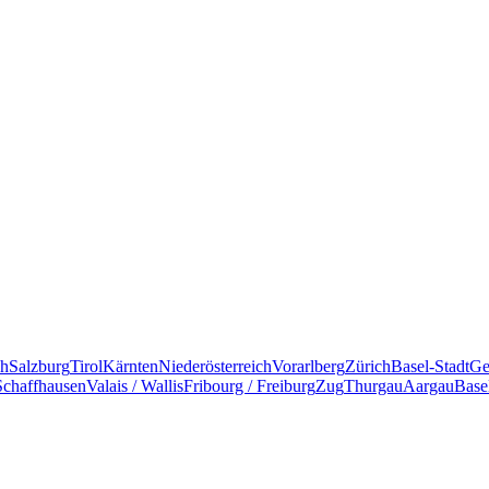
ch
Salzburg
Tirol
Kärnten
Niederösterreich
Vorarlberg
Zürich
Basel-Stadt
Ge
Schaffhausen
Valais / Wallis
Fribourg / Freiburg
Zug
Thurgau
Aargau
Base