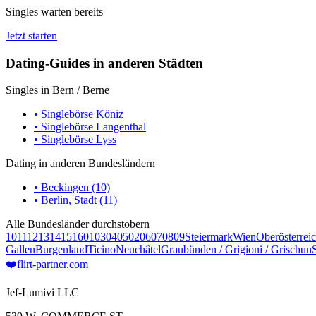
Singles warten bereits
Jetzt starten
Dating-Guides in anderen Städten
Singles in Bern / Berne
• Singlebörse Köniz
• Singlebörse Langenthal
• Singlebörse Lyss
Dating in anderen Bundesländern
• Beckingen (10)
• Berlin, Stadt (11)
Alle Bundesländer durchstöbern
10
11
12
13
14
15
16
01
03
04
05
02
06
07
08
09
Steiermark
Wien
Oberösterrei
Gallen
Burgenland
Ticino
Neuchâtel
Graubünden / Grigioni / Grischun
❤️
flirt-partner
.com
Jef-Lumivi LLC