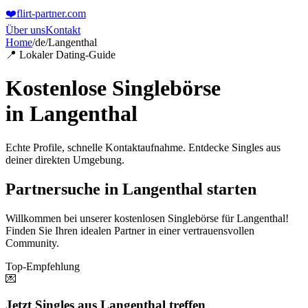
❤️
flirt-partner
.com
Über uns
Kontakt
Home
/
de
/
Langenthal
📍 Lokaler Dating-Guide
Kostenlose Singlebörse
in
Langenthal
Echte Profile, schnelle Kontaktaufnahme. Entdecke Singles aus
deiner direkten Umgebung.
Partnersuche in Langenthal starten
Willkommen bei unserer kostenlosen Singlebörse für Langenthal!
Finden Sie Ihren idealen Partner in einer vertrauensvollen
Community.
Top-Empfehlung
💌
Jetzt Singles aus Langenthal treffen