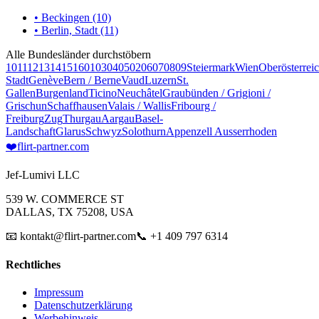
• Beckingen (10)
• Berlin, Stadt (11)
Alle Bundesländer durchstöbern
10
11
12
13
14
15
16
01
03
04
05
02
06
07
08
09
Steiermark
Wien
Oberösterrei
Stadt
Genève
Bern / Berne
Vaud
Luzern
St.
Gallen
Burgenland
Ticino
Neuchâtel
Graubünden / Grigioni /
Grischun
Schaffhausen
Valais / Wallis
Fribourg /
Freiburg
Zug
Thurgau
Aargau
Basel-
Landschaft
Glarus
Schwyz
Solothurn
Appenzell Ausserrhoden
❤️
flirt-partner
.com
Jef-Lumivi LLC
539 W. COMMERCE ST
DALLAS, TX 75208, USA
📧 kontakt@flirt-partner.com
📞 +1 409 797 6314
Rechtliches
Impressum
Datenschutzerklärung
Werbehinweis