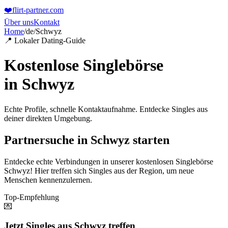
❤️
flirt-partner
.com
Über uns
Kontakt
Home
/
de
/
Schwyz
📍 Lokaler Dating-Guide
Kostenlose Singlebörse
in
Schwyz
Echte Profile, schnelle Kontaktaufnahme. Entdecke Singles aus
deiner direkten Umgebung.
Partnersuche in Schwyz starten
Entdecke echte Verbindungen in unserer kostenlosen Singlebörse
Schwyz! Hier treffen sich Singles aus der Region, um neue
Menschen kennenzulernen.
Top-Empfehlung
💌
Jetzt Singles aus Schwyz treffen