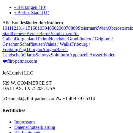
• Beckingen (10)
• Berlin, Stadt (11)
Alle Bundesländer durchstöbern
10
11
12
13
14
15
16
01
03
04
05
02
06
07
08
09
Steiermark
Wien
Oberösterrei
Stadt
Genève
Bern / Berne
Vaud
Luzern
St.
Gallen
Burgenland
Ticino
Neuchâtel
Graubünden / Grigioni /
Grischun
Schaffhausen
Valais / Wallis
Fribourg /
Freiburg
Zug
Thurgau
Aargau
Basel-
Landschaft
Glarus
Schwyz
Solothurn
Appenzell Ausserrhoden
❤️
flirt-partner
.com
Jef-Lumivi LLC
539 W. COMMERCE ST
DALLAS, TX 75208, USA
📧 kontakt@flirt-partner.com
📞 +1 409 797 6314
Rechtliches
Impressum
Datenschutzerklärung
Werbehinweis