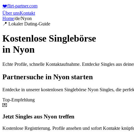
❤️
flirt-partner
.com
Über uns
Kontakt
Home
/
de
/
Nyon
📍 Lokaler Dating-Guide
Kostenlose Singlebörse
in
Nyon
Echte Profile, schnelle Kontaktaufnahme. Entdecke Singles aus dein
Partnersuche in Nyon starten
Entdecke in unserer kostenlosen Singlebörse Nyon Singles, die perfek
Top-Empfehlung
💌
Jetzt Singles aus Nyon treffen
Kostenlose Registrierung. Profile ansehen und sofort Kontakte knüpf