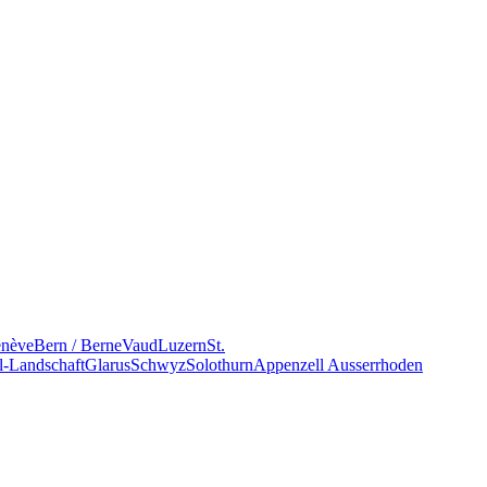
nève
Bern / Berne
Vaud
Luzern
St.
l-Landschaft
Glarus
Schwyz
Solothurn
Appenzell Ausserrhoden