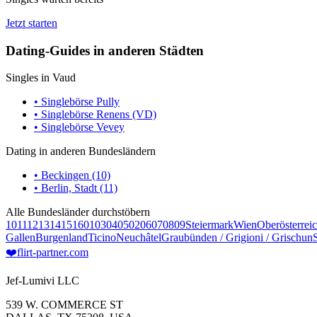
Jetzt starten
Dating-Guides in anderen Städten
Singles in Vaud
• Singlebörse Pully
• Singlebörse Renens (VD)
• Singlebörse Vevey
Dating in anderen Bundesländern
• Beckingen (10)
• Berlin, Stadt (11)
Alle Bundesländer durchstöbern
10
11
12
13
14
15
16
01
03
04
05
02
06
07
08
09
Steiermark
Wien
Oberösterrei
Gallen
Burgenland
Ticino
Neuchâtel
Graubünden / Grigioni / Grischun
❤️
flirt-partner
.com
Jef-Lumivi LLC
539 W. COMMERCE ST