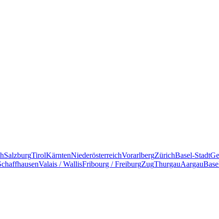
ch
Salzburg
Tirol
Kärnten
Niederösterreich
Vorarlberg
Zürich
Basel-Stadt
Ge
Schaffhausen
Valais / Wallis
Fribourg / Freiburg
Zug
Thurgau
Aargau
Base