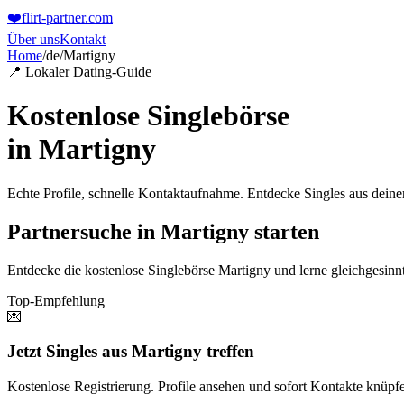
❤️
flirt-partner
.com
Über uns
Kontakt
Home
/
de
/
Martigny
📍 Lokaler Dating-Guide
Kostenlose Singlebörse
in
Martigny
Echte Profile, schnelle Kontaktaufnahme. Entdecke Singles aus dein
Partnersuche in Martigny starten
Entdecke die kostenlose Singlebörse Martigny und lerne gleichgesinnte
Top-Empfehlung
💌
Jetzt Singles aus Martigny treffen
Kostenlose Registrierung. Profile ansehen und sofort Kontakte knüpf