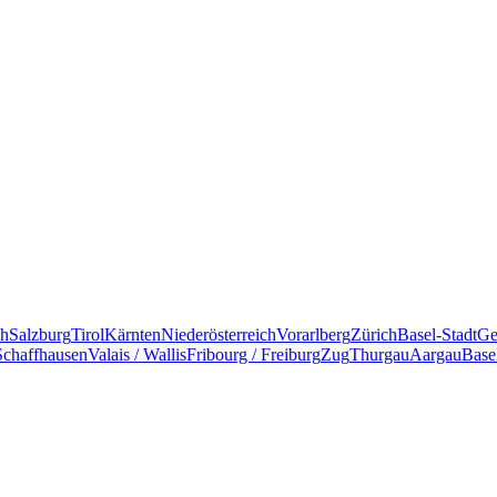
ch
Salzburg
Tirol
Kärnten
Niederösterreich
Vorarlberg
Zürich
Basel-Stadt
Ge
Schaffhausen
Valais / Wallis
Fribourg / Freiburg
Zug
Thurgau
Aargau
Base