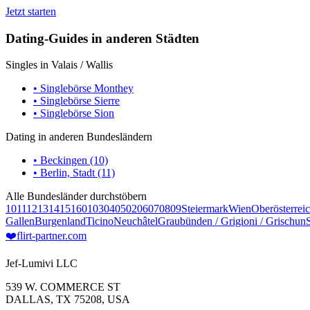
Jetzt starten
Dating-Guides in anderen Städten
Singles in Valais / Wallis
• Singlebörse Monthey
• Singlebörse Sierre
• Singlebörse Sion
Dating in anderen Bundesländern
• Beckingen (10)
• Berlin, Stadt (11)
Alle Bundesländer durchstöbern
10
11
12
13
14
15
16
01
03
04
05
02
06
07
08
09
Steiermark
Wien
Oberösterrei
Gallen
Burgenland
Ticino
Neuchâtel
Graubünden / Grigioni / Grischun
❤️
flirt-partner
.com
Jef-Lumivi LLC
539 W. COMMERCE ST
DALLAS, TX 75208, USA