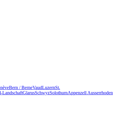
nève
Bern / Berne
Vaud
Luzern
St.
l-Landschaft
Glarus
Schwyz
Solothurn
Appenzell Ausserrhoden