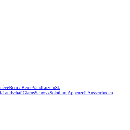
nève
Bern / Berne
Vaud
Luzern
St.
l-Landschaft
Glarus
Schwyz
Solothurn
Appenzell Ausserrhoden