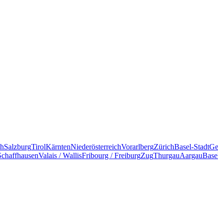
ch
Salzburg
Tirol
Kärnten
Niederösterreich
Vorarlberg
Zürich
Basel-Stadt
Ge
Schaffhausen
Valais / Wallis
Fribourg / Freiburg
Zug
Thurgau
Aargau
Base