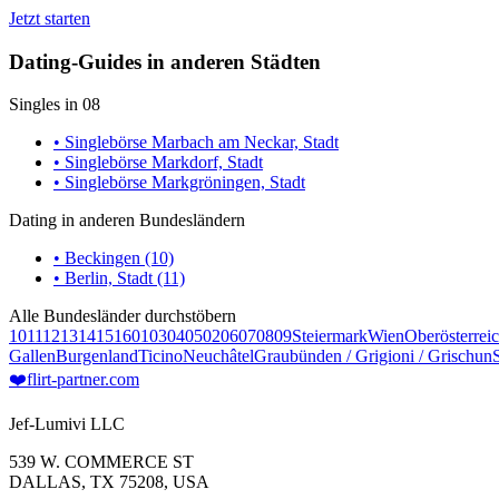
Jetzt starten
Dating-Guides in anderen Städten
Singles in 08
• Singlebörse Marbach am Neckar, Stadt
• Singlebörse Markdorf, Stadt
• Singlebörse Markgröningen, Stadt
Dating in anderen Bundesländern
• Beckingen (10)
• Berlin, Stadt (11)
Alle Bundesländer durchstöbern
10
11
12
13
14
15
16
01
03
04
05
02
06
07
08
09
Steiermark
Wien
Oberösterrei
Gallen
Burgenland
Ticino
Neuchâtel
Graubünden / Grigioni / Grischun
❤️
flirt-partner
.com
Jef-Lumivi LLC
539 W. COMMERCE ST
DALLAS, TX 75208, USA