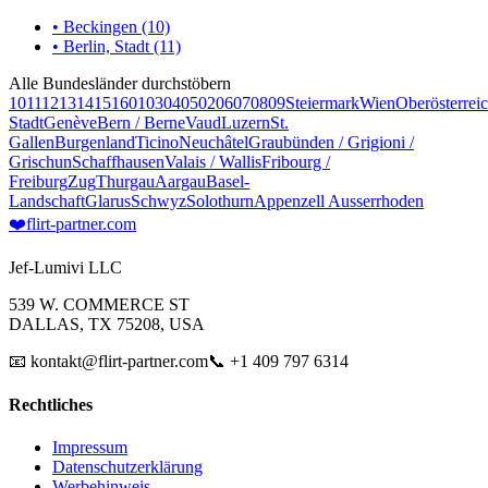
• Beckingen (10)
• Berlin, Stadt (11)
Alle Bundesländer durchstöbern
10
11
12
13
14
15
16
01
03
04
05
02
06
07
08
09
Steiermark
Wien
Oberösterrei
Stadt
Genève
Bern / Berne
Vaud
Luzern
St.
Gallen
Burgenland
Ticino
Neuchâtel
Graubünden / Grigioni /
Grischun
Schaffhausen
Valais / Wallis
Fribourg /
Freiburg
Zug
Thurgau
Aargau
Basel-
Landschaft
Glarus
Schwyz
Solothurn
Appenzell Ausserrhoden
❤️
flirt-partner
.com
Jef-Lumivi LLC
539 W. COMMERCE ST
DALLAS, TX 75208, USA
📧 kontakt@flirt-partner.com
📞 +1 409 797 6314
Rechtliches
Impressum
Datenschutzerklärung
Werbehinweis