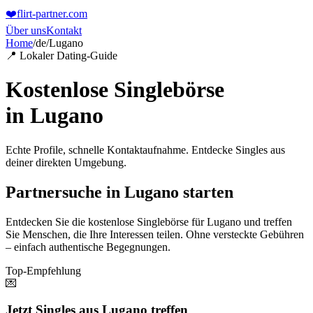
❤️
flirt-partner
.com
Über uns
Kontakt
Home
/
de
/
Lugano
📍 Lokaler Dating-Guide
Kostenlose Singlebörse
in
Lugano
Echte Profile, schnelle Kontaktaufnahme. Entdecke Singles aus
deiner direkten Umgebung.
Partnersuche in Lugano starten
Entdecken Sie die kostenlose Singlebörse für Lugano und treffen
Sie Menschen, die Ihre Interessen teilen. Ohne versteckte Gebühren
– einfach authentische Begegnungen.
Top-Empfehlung
💌
Jetzt Singles aus Lugano treffen