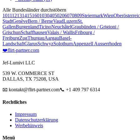
Alle Bundesländer durchstöbern
10
11
12
13
14
15
16
01
03
04
05
02
06
07
08
09
Steiermark
Wien
Oberösterrei
Stadt
Genève
Bern / Berne
Vaud
Luzern
St.
Gallen
Burgenland
Ticino
Neuchâtel
Graubünden / Grigioni /
Grischun
Schaffhausen
Valais / Wallis
Fribourg /
Freiburg
Zug
Thurgau
Aargau
Basel-
Landschaft
Glarus
Schwyz
Solothurn
Appenzell Ausserrhoden
❤️
flirt-partner
.com
Jef-Lumivi LLC
539 W. COMMERCE ST
DALLAS, TX 75208, USA
📧 kontakt@flirt-partner.com
📞 +1 409 797 6314
Rechtliches
Impressum
Datenschutzerklärung
Werbehinweis
Menü