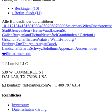
• Beckingen (10)
• Berlin, Stadt (11)
Alle Bundesländer durchstöbern
10
11
12
13
14
15
16
01
03
04
05
02
06
07
08
09
Steiermark
Wien
Oberösterrei
Stadt
Genève
Bern / Berne
Vaud
Luzern
St.
Gallen
Burgenland
Ticino
Neuchâtel
Graubünden / Grigioni /
Grischun
Schaffhausen
Valais / Wallis
Fribourg /
Freiburg
Zug
Thurgau
Aargau
Basel-
Landschaft
Glarus
Schwyz
Solothurn
Appenzell Ausserrhoden
❤️
flirt-partner
.com
Jef-Lumivi LLC
539 W. COMMERCE ST
DALLAS, TX 75208, USA
📧 kontakt@flirt-partner.com
📞 +1 409 797 6314
Rechtliches
Impressum
Datenschutzerklärung