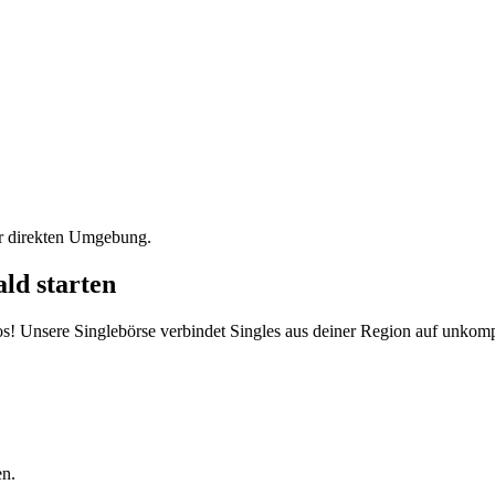
er direkten Umgebung.
ld starten
s! Unsere Singlebörse verbindet Singles aus deiner Region auf unkompl
en.