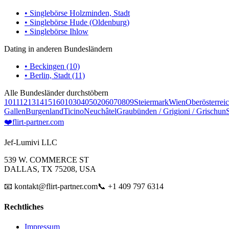
• Singlebörse Holzminden, Stadt
• Singlebörse Hude (Oldenburg)
• Singlebörse Ihlow
Dating in anderen Bundesländern
• Beckingen (10)
• Berlin, Stadt (11)
Alle Bundesländer durchstöbern
10
11
12
13
14
15
16
01
03
04
05
02
06
07
08
09
Steiermark
Wien
Oberösterrei
Gallen
Burgenland
Ticino
Neuchâtel
Graubünden / Grigioni / Grischun
❤️
flirt-partner
.com
Jef-Lumivi LLC
539 W. COMMERCE ST
DALLAS, TX 75208, USA
📧 kontakt@flirt-partner.com
📞 +1 409 797 6314
Rechtliches
Impressum