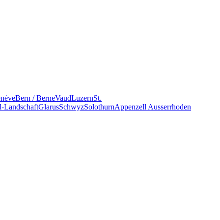
nève
Bern / Berne
Vaud
Luzern
St.
l-Landschaft
Glarus
Schwyz
Solothurn
Appenzell Ausserrhoden