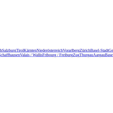
ch
Salzburg
Tirol
Kärnten
Niederösterreich
Vorarlberg
Zürich
Basel-Stadt
Ge
Schaffhausen
Valais / Wallis
Fribourg / Freiburg
Zug
Thurgau
Aargau
Base