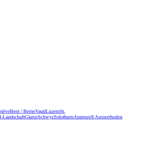
nève
Bern / Berne
Vaud
Luzern
St.
l-Landschaft
Glarus
Schwyz
Solothurn
Appenzell Ausserrhoden