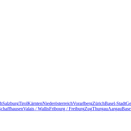
ch
Salzburg
Tirol
Kärnten
Niederösterreich
Vorarlberg
Zürich
Basel-Stadt
Ge
Schaffhausen
Valais / Wallis
Fribourg / Freiburg
Zug
Thurgau
Aargau
Base