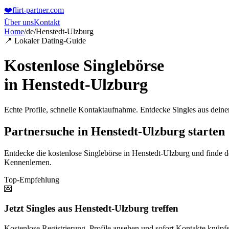
❤️
flirt-partner
.com
Über uns
Kontakt
Home
/
de
/
Henstedt-Ulzburg
📍 Lokaler Dating-Guide
Kostenlose Singlebörse
in
Henstedt-Ulzburg
Echte Profile, schnelle Kontaktaufnahme. Entdecke Singles aus dein
Partnersuche in Henstedt-Ulzburg starten
Entdecke die kostenlose Singlebörse in Henstedt-Ulzburg und finde 
Kennenlernen.
Top-Empfehlung
💌
Jetzt Singles aus Henstedt-Ulzburg treffen
Kostenlose Registrierung. Profile ansehen und sofort Kontakte knüpf