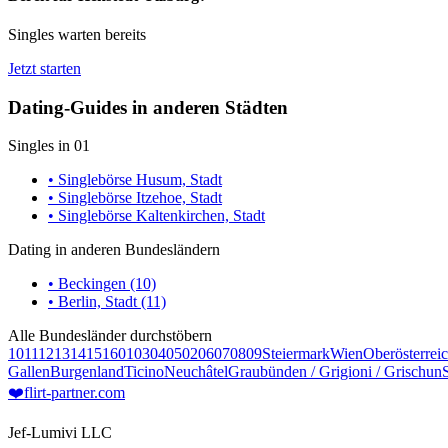
Singles warten bereits
Jetzt starten
Dating-Guides in anderen Städten
Singles in 01
• Singlebörse Husum, Stadt
• Singlebörse Itzehoe, Stadt
• Singlebörse Kaltenkirchen, Stadt
Dating in anderen Bundesländern
• Beckingen (10)
• Berlin, Stadt (11)
Alle Bundesländer durchstöbern
10
11
12
13
14
15
16
01
03
04
05
02
06
07
08
09
Steiermark
Wien
Oberösterrei
Gallen
Burgenland
Ticino
Neuchâtel
Graubünden / Grigioni / Grischun
❤️
flirt-partner
.com
Jef-Lumivi LLC