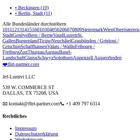
• Beckingen (10)
• Berlin, Stadt (11)
Alle Bundesländer durchstöbern
10
11
12
13
14
15
16
01
03
04
05
02
06
07
08
09
Steiermark
Wien
Oberösterrei
Stadt
Genève
Bern / Berne
Vaud
Luzern
St.
Gallen
Burgenland
Ticino
Neuchâtel
Graubünden / Grigioni /
Grischun
Schaffhausen
Valais / Wallis
Fribourg /
Freiburg
Zug
Thurgau
Aargau
Basel-
Landschaft
Glarus
Schwyz
Solothurn
Appenzell Ausserrhoden
❤️
flirt-partner
.com
Jef-Lumivi LLC
539 W. COMMERCE ST
DALLAS, TX 75208, USA
📧 kontakt@flirt-partner.com
📞 +1 409 797 6314
Rechtliches
Impressum
Datenschutzerklärung
Werbehinweis