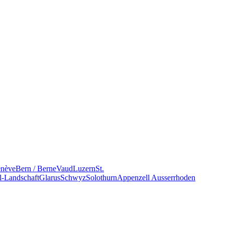
nève
Bern / Berne
Vaud
Luzern
St.
l-Landschaft
Glarus
Schwyz
Solothurn
Appenzell Ausserrhoden