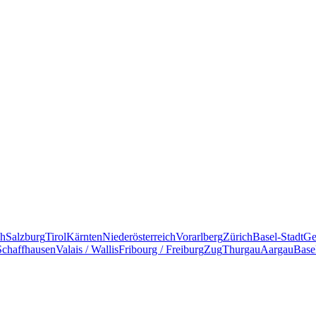
ch
Salzburg
Tirol
Kärnten
Niederösterreich
Vorarlberg
Zürich
Basel-Stadt
Ge
Schaffhausen
Valais / Wallis
Fribourg / Freiburg
Zug
Thurgau
Aargau
Base