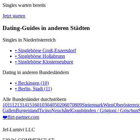
Singles warten bereits
Jetzt starten
Dating-Guides in anderen Städten
Singles in Niederösterreich
• Singlebörse Groß-Enzersdorf
• Singlebörse Hollabrunn
• Singlebörse Klosterneuburg
Dating in anderen Bundesländern
• Beckingen (10)
• Berlin, Stadt (11)
Alle Bundesländer durchstöbern
10
11
12
13
14
15
16
01
03
04
05
02
06
07
08
09
Steiermark
Wien
Oberösterrei
Gallen
Burgenland
Ticino
Neuchâtel
Graubünden / Grigioni / Grischun
❤️
flirt-partner
.com
Jef-Lumivi LLC