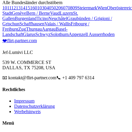
Alle Bundesländer durchstöbern
10
11
12
13
14
15
16
01
03
04
05
02
06
07
08
09
Steiermark
Wien
Oberösterrei
Stadt
Genève
Bern / Berne
Vaud
Luzern
St.
Gallen
Burgenland
Ticino
Neuchâtel
Graubünden / Grigioni /
Grischun
Schaffhausen
Valais / Wallis
Fribourg /
Freiburg
Zug
Thurgau
Aargau
Basel-
Landschaft
Glarus
Schwyz
Solothurn
Appenzell Ausserrhoden
❤️
flirt-partner
.com
Jef-Lumivi LLC
539 W. COMMERCE ST
DALLAS, TX 75208, USA
📧 kontakt@flirt-partner.com
📞 +1 409 797 6314
Rechtliches
Impressum
Datenschutzerklärung
Werbehinweis
Menü