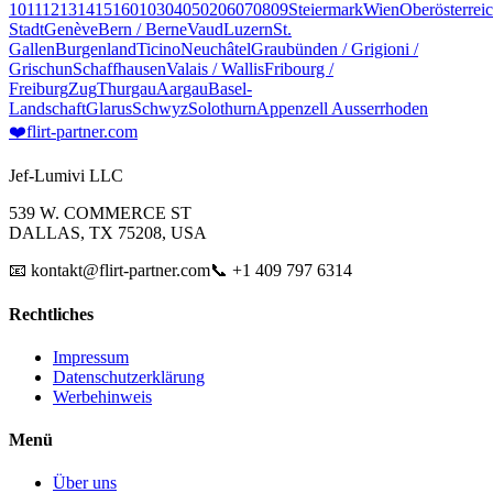
10
11
12
13
14
15
16
01
03
04
05
02
06
07
08
09
Steiermark
Wien
Oberösterrei
Stadt
Genève
Bern / Berne
Vaud
Luzern
St.
Gallen
Burgenland
Ticino
Neuchâtel
Graubünden / Grigioni /
Grischun
Schaffhausen
Valais / Wallis
Fribourg /
Freiburg
Zug
Thurgau
Aargau
Basel-
Landschaft
Glarus
Schwyz
Solothurn
Appenzell Ausserrhoden
❤️
flirt-partner
.com
Jef-Lumivi LLC
539 W. COMMERCE ST
DALLAS, TX 75208, USA
📧 kontakt@flirt-partner.com
📞 +1 409 797 6314
Rechtliches
Impressum
Datenschutzerklärung
Werbehinweis
Menü
Über uns