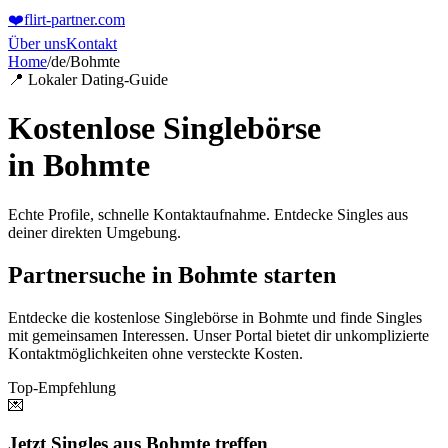
❤️
flirt-partner
.com
Über uns
Kontakt
Home
/
de
/
Bohmte
📍 Lokaler Dating-Guide
Kostenlose Singlebörse
in
Bohmte
Echte Profile, schnelle Kontaktaufnahme. Entdecke Singles aus
deiner direkten Umgebung.
Partnersuche in Bohmte starten
Entdecke die kostenlose Singlebörse in Bohmte und finde Singles
mit gemeinsamen Interessen. Unser Portal bietet dir unkomplizierte
Kontaktmöglichkeiten ohne versteckte Kosten.
Top-Empfehlung
💌
Jetzt Singles aus Bohmte treffen