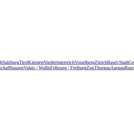
ch
Salzburg
Tirol
Kärnten
Niederösterreich
Vorarlberg
Zürich
Basel-Stadt
Ge
Schaffhausen
Valais / Wallis
Fribourg / Freiburg
Zug
Thurgau
Aargau
Base