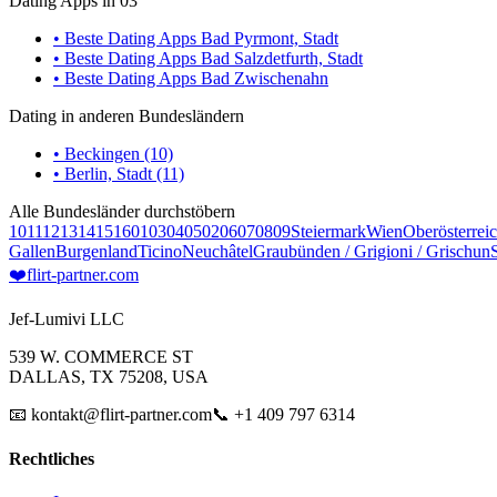
Dating Apps in 03
• Beste Dating Apps Bad Pyrmont, Stadt
• Beste Dating Apps Bad Salzdetfurth, Stadt
• Beste Dating Apps Bad Zwischenahn
Dating in anderen Bundesländern
• Beckingen (10)
• Berlin, Stadt (11)
Alle Bundesländer durchstöbern
10
11
12
13
14
15
16
01
03
04
05
02
06
07
08
09
Steiermark
Wien
Oberösterrei
Gallen
Burgenland
Ticino
Neuchâtel
Graubünden / Grigioni / Grischun
❤️
flirt-partner
.com
Jef-Lumivi LLC
539 W. COMMERCE ST
DALLAS, TX 75208, USA
📧 kontakt@flirt-partner.com
📞 +1 409 797 6314
Rechtliches