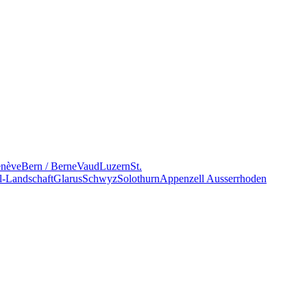
nève
Bern / Berne
Vaud
Luzern
St.
l-Landschaft
Glarus
Schwyz
Solothurn
Appenzell Ausserrhoden