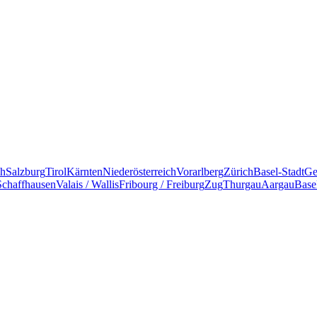
ch
Salzburg
Tirol
Kärnten
Niederösterreich
Vorarlberg
Zürich
Basel-Stadt
Ge
Schaffhausen
Valais / Wallis
Fribourg / Freiburg
Zug
Thurgau
Aargau
Base