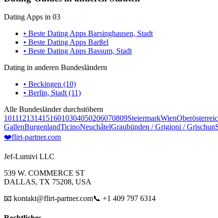
Dating Apps in 03
• Beste Dating Apps Barsinghausen, Stadt
• Beste Dating Apps Barßel
• Beste Dating Apps Bassum, Stadt
Dating in anderen Bundesländern
• Beckingen (10)
• Berlin, Stadt (11)
Alle Bundesländer durchstöbern
10
11
12
13
14
15
16
01
03
04
05
02
06
07
08
09
Steiermark
Wien
Oberösterrei
Gallen
Burgenland
Ticino
Neuchâtel
Graubünden / Grigioni / Grischun
❤️
flirt-partner
.com
Jef-Lumivi LLC
539 W. COMMERCE ST
DALLAS, TX 75208, USA
📧 kontakt@flirt-partner.com
📞 +1 409 797 6314
Rechtliches