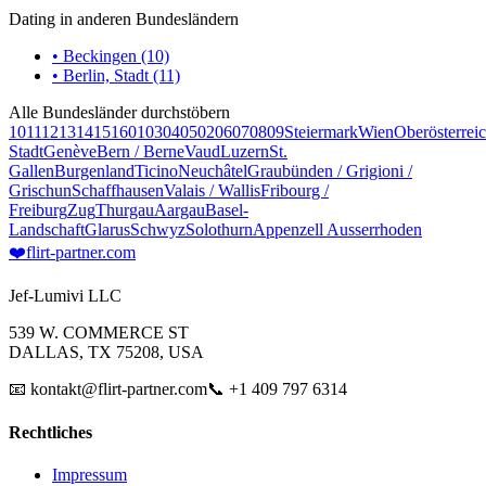
Dating in anderen Bundesländern
• Beckingen (10)
• Berlin, Stadt (11)
Alle Bundesländer durchstöbern
10
11
12
13
14
15
16
01
03
04
05
02
06
07
08
09
Steiermark
Wien
Oberösterrei
Stadt
Genève
Bern / Berne
Vaud
Luzern
St.
Gallen
Burgenland
Ticino
Neuchâtel
Graubünden / Grigioni /
Grischun
Schaffhausen
Valais / Wallis
Fribourg /
Freiburg
Zug
Thurgau
Aargau
Basel-
Landschaft
Glarus
Schwyz
Solothurn
Appenzell Ausserrhoden
❤️
flirt-partner
.com
Jef-Lumivi LLC
539 W. COMMERCE ST
DALLAS, TX 75208, USA
📧 kontakt@flirt-partner.com
📞 +1 409 797 6314
Rechtliches
Impressum