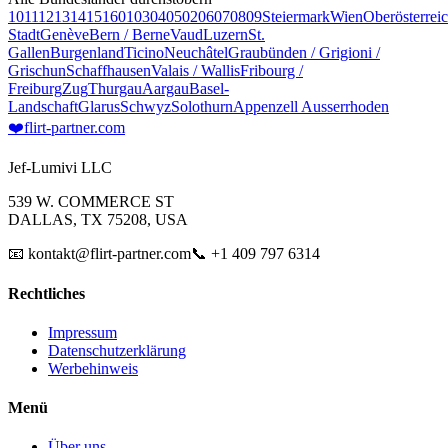
10
11
12
13
14
15
16
01
03
04
05
02
06
07
08
09
Steiermark
Wien
Oberösterrei
Stadt
Genève
Bern / Berne
Vaud
Luzern
St.
Gallen
Burgenland
Ticino
Neuchâtel
Graubünden / Grigioni /
Grischun
Schaffhausen
Valais / Wallis
Fribourg /
Freiburg
Zug
Thurgau
Aargau
Basel-
Landschaft
Glarus
Schwyz
Solothurn
Appenzell Ausserrhoden
❤️
flirt-partner
.com
Jef-Lumivi LLC
539 W. COMMERCE ST
DALLAS, TX 75208, USA
📧 kontakt@flirt-partner.com
📞 +1 409 797 6314
Rechtliches
Impressum
Datenschutzerklärung
Werbehinweis
Menü
Über uns