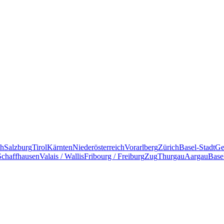
ch
Salzburg
Tirol
Kärnten
Niederösterreich
Vorarlberg
Zürich
Basel-Stadt
Ge
Schaffhausen
Valais / Wallis
Fribourg / Freiburg
Zug
Thurgau
Aargau
Base