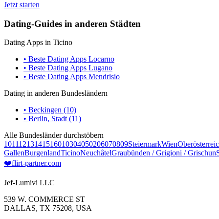
Jetzt starten
Dating-Guides in anderen Städten
Dating Apps in Ticino
• Beste Dating Apps Locarno
• Beste Dating Apps Lugano
• Beste Dating Apps Mendrisio
Dating in anderen Bundesländern
• Beckingen (10)
• Berlin, Stadt (11)
Alle Bundesländer durchstöbern
10
11
12
13
14
15
16
01
03
04
05
02
06
07
08
09
Steiermark
Wien
Oberösterrei
Gallen
Burgenland
Ticino
Neuchâtel
Graubünden / Grigioni / Grischun
❤️
flirt-partner
.com
Jef-Lumivi LLC
539 W. COMMERCE ST
DALLAS, TX 75208, USA