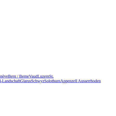
nève
Bern / Berne
Vaud
Luzern
St.
l-Landschaft
Glarus
Schwyz
Solothurn
Appenzell Ausserrhoden