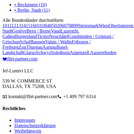
• Beckingen (10)
• Berlin, Stadt (11)
Alle Bundesländer durchstöbern
10
11
12
13
14
15
16
01
03
04
05
02
06
07
08
09
Steiermark
Wien
Oberösterrei
Stadt
Genève
Bern / Berne
Vaud
Luzern
St.
Gallen
Burgenland
Ticino
Neuchâtel
Graubünden / Grigioni /
Grischun
Schaffhausen
Valais / Wallis
Fribourg /
Freiburg
Zug
Thurgau
Aargau
Basel-
Landschaft
Glarus
Schwyz
Solothurn
Appenzell Ausserrhoden
❤️
flirt-partner
.com
Jef-Lumivi LLC
539 W. COMMERCE ST
DALLAS, TX 75208, USA
📧 kontakt@flirt-partner.com
📞 +1 409 797 6314
Rechtliches
Impressum
Datenschutzerklärung
Werbehinweis