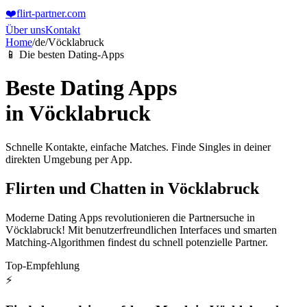
❤️
flirt-partner
.com
Über uns
Kontakt
Home
/
de
/
Vöcklabruck
📱 Die besten Dating-Apps
Beste Dating Apps
in
Vöcklabruck
Schnelle Kontakte, einfache Matches. Finde Singles in deiner
direkten Umgebung per App.
Flirten und Chatten in Vöcklabruck
Moderne Dating Apps revolutionieren die Partnersuche in
Vöcklabruck! Mit benutzerfreundlichen Interfaces und smarten
Matching-Algorithmen findest du schnell potenzielle Partner.
Top-Empfehlung
⚡