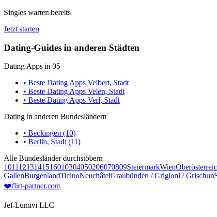
Singles warten bereits
Jetzt starten
Dating-Guides in anderen Städten
Dating Apps in 05
• Beste Dating Apps Velbert, Stadt
• Beste Dating Apps Velen, Stadt
• Beste Dating Apps Verl, Stadt
Dating in anderen Bundesländern
• Beckingen (10)
• Berlin, Stadt (11)
Alle Bundesländer durchstöbern
10
11
12
13
14
15
16
01
03
04
05
02
06
07
08
09
Steiermark
Wien
Oberösterrei
Gallen
Burgenland
Ticino
Neuchâtel
Graubünden / Grigioni / Grischun
❤️
flirt-partner
.com
Jef-Lumivi LLC