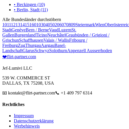
• Beckingen (10)
• Berlin, Stadt (11)
Alle Bundesländer durchstöbern
10
11
12
13
14
15
16
01
03
04
05
02
06
07
08
09
Steiermark
Wien
Oberösterrei
Stadt
Genève
Bern / Berne
Vaud
Luzern
St.
Gallen
Burgenland
Ticino
Neuchâtel
Graubünden / Grigioni /
Grischun
Schaffhausen
Valais / Wallis
Fribourg /
Freiburg
Zug
Thurgau
Aargau
Basel-
Landschaft
Glarus
Schwyz
Solothurn
Appenzell Ausserrhoden
❤️
flirt-partner
.com
Jef-Lumivi LLC
539 W. COMMERCE ST
DALLAS, TX 75208, USA
📧 kontakt@flirt-partner.com
📞 +1 409 797 6314
Rechtliches
Impressum
Datenschutzerklärung
Werbehinweis