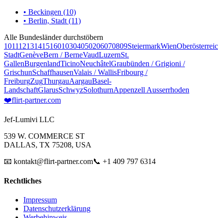
• Beckingen (10)
• Berlin, Stadt (11)
Alle Bundesländer durchstöbern
10
11
12
13
14
15
16
01
03
04
05
02
06
07
08
09
Steiermark
Wien
Oberösterrei
Stadt
Genève
Bern / Berne
Vaud
Luzern
St.
Gallen
Burgenland
Ticino
Neuchâtel
Graubünden / Grigioni /
Grischun
Schaffhausen
Valais / Wallis
Fribourg /
Freiburg
Zug
Thurgau
Aargau
Basel-
Landschaft
Glarus
Schwyz
Solothurn
Appenzell Ausserrhoden
❤️
flirt-partner
.com
Jef-Lumivi LLC
539 W. COMMERCE ST
DALLAS, TX 75208, USA
📧 kontakt@flirt-partner.com
📞 +1 409 797 6314
Rechtliches
Impressum
Datenschutzerklärung
Werbehinweis