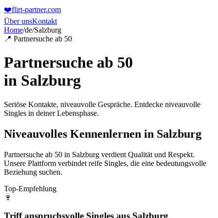
❤️
flirt-partner
.com
Über uns
Kontakt
Home
/
de
/
Salzburg
📍 Partnersuche ab 50
Partnersuche ab 50
in
Salzburg
Seriöse Kontakte, niveauvolle Gespräche. Entdecke niveauvolle
Singles in deiner Lebensphase.
Niveauvolles Kennenlernen in Salzburg
Partnersuche ab 50 in Salzburg verdient Qualität und Respekt.
Unsere Plattform verbindet reife Singles, die eine bedeutungsvolle
Beziehung suchen.
Top-Empfehlung
🍷
Triff anspruchsvolle Singles aus Salzburg