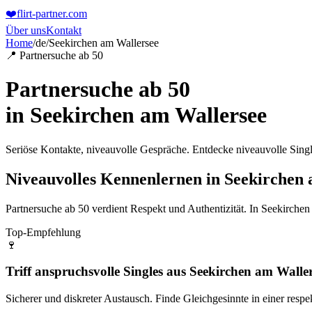
❤️
flirt-partner
.com
Über uns
Kontakt
Home
/
de
/
Seekirchen am Wallersee
📍 Partnersuche ab 50
Partnersuche ab 50
in
Seekirchen am Wallersee
Seriöse Kontakte, niveauvolle Gespräche. Entdecke niveauvolle Singl
Niveauvolles Kennenlernen in Seekirchen
Partnersuche ab 50 verdient Respekt und Authentizität. In Seekirch
Top-Empfehlung
🍷
Triff anspruchsvolle Singles aus Seekirchen am Walle
Sicherer und diskreter Austausch. Finde Gleichgesinnte in einer res