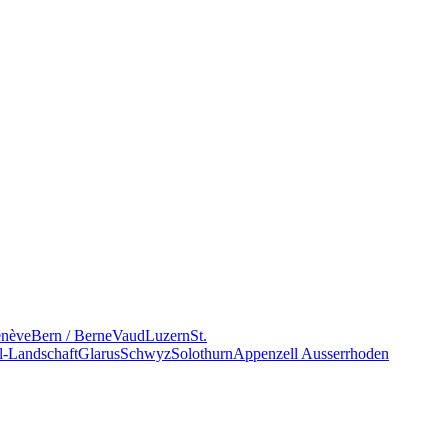
nève
Bern / Berne
Vaud
Luzern
St.
l-Landschaft
Glarus
Schwyz
Solothurn
Appenzell Ausserrhoden