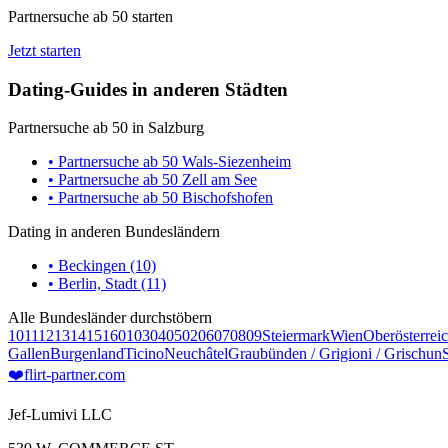
Partnersuche ab 50 starten
Jetzt starten
Dating-Guides in anderen Städten
Partnersuche ab 50 in Salzburg
• Partnersuche ab 50 Wals-Siezenheim
• Partnersuche ab 50 Zell am See
• Partnersuche ab 50 Bischofshofen
Dating in anderen Bundesländern
• Beckingen (10)
• Berlin, Stadt (11)
Alle Bundesländer durchstöbern
10
11
12
13
14
15
16
01
03
04
05
02
06
07
08
09
Steiermark
Wien
Oberösterrei
Gallen
Burgenland
Ticino
Neuchâtel
Graubünden / Grigioni / Grischun
❤️
flirt-partner
.com
Jef-Lumivi LLC