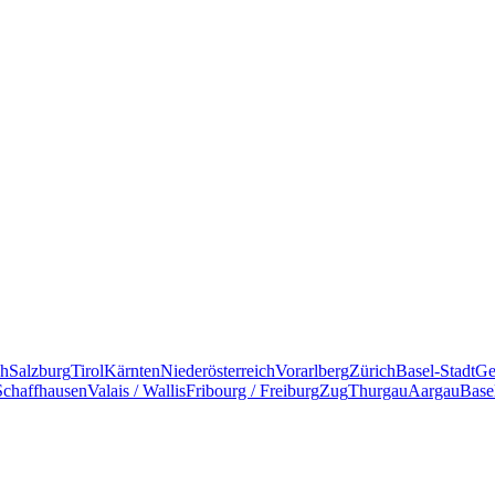
ch
Salzburg
Tirol
Kärnten
Niederösterreich
Vorarlberg
Zürich
Basel-Stadt
Ge
Schaffhausen
Valais / Wallis
Fribourg / Freiburg
Zug
Thurgau
Aargau
Base