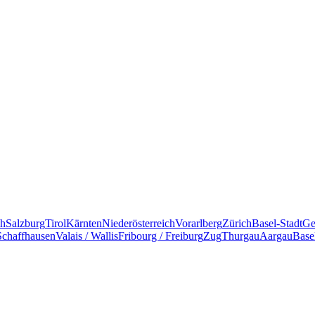
ch
Salzburg
Tirol
Kärnten
Niederösterreich
Vorarlberg
Zürich
Basel-Stadt
Ge
Schaffhausen
Valais / Wallis
Fribourg / Freiburg
Zug
Thurgau
Aargau
Base