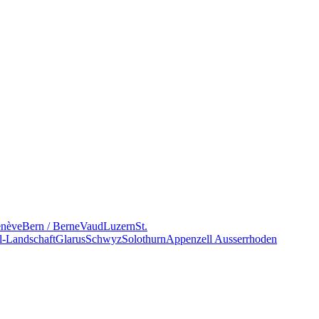
nève
Bern / Berne
Vaud
Luzern
St.
l-Landschaft
Glarus
Schwyz
Solothurn
Appenzell Ausserrhoden