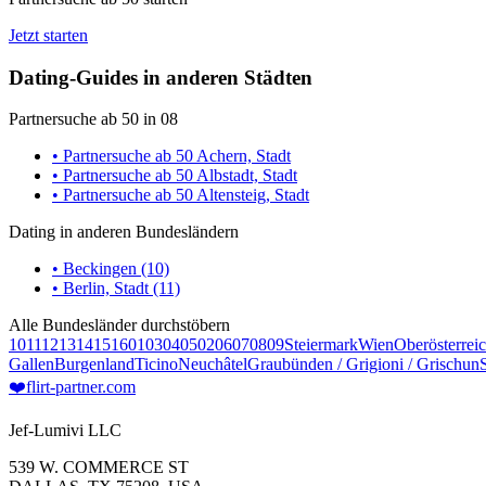
Jetzt starten
Dating-Guides in anderen Städten
Partnersuche ab 50 in 08
• Partnersuche ab 50 Achern, Stadt
• Partnersuche ab 50 Albstadt, Stadt
• Partnersuche ab 50 Altensteig, Stadt
Dating in anderen Bundesländern
• Beckingen (10)
• Berlin, Stadt (11)
Alle Bundesländer durchstöbern
10
11
12
13
14
15
16
01
03
04
05
02
06
07
08
09
Steiermark
Wien
Oberösterrei
Gallen
Burgenland
Ticino
Neuchâtel
Graubünden / Grigioni / Grischun
❤️
flirt-partner
.com
Jef-Lumivi LLC
539 W. COMMERCE ST