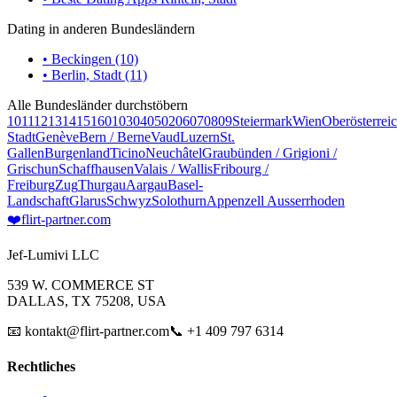
Dating in anderen Bundesländern
• Beckingen (10)
• Berlin, Stadt (11)
Alle Bundesländer durchstöbern
10
11
12
13
14
15
16
01
03
04
05
02
06
07
08
09
Steiermark
Wien
Oberösterrei
Stadt
Genève
Bern / Berne
Vaud
Luzern
St.
Gallen
Burgenland
Ticino
Neuchâtel
Graubünden / Grigioni /
Grischun
Schaffhausen
Valais / Wallis
Fribourg /
Freiburg
Zug
Thurgau
Aargau
Basel-
Landschaft
Glarus
Schwyz
Solothurn
Appenzell Ausserrhoden
❤️
flirt-partner
.com
Jef-Lumivi LLC
539 W. COMMERCE ST
DALLAS, TX 75208, USA
📧 kontakt@flirt-partner.com
📞 +1 409 797 6314
Rechtliches