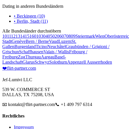
Dating in anderen Bundesländern
• Beckingen (10)
• Berlin, Stadt (11)
Alle Bundesländer durchstöbern
10
11
12
13
14
15
16
01
03
04
05
02
06
07
08
09
Steiermark
Wien
Oberösterrei
Stadt
Genève
Bern / Berne
Vaud
Luzern
St.
Gallen
Burgenland
Ticino
Neuchâtel
Graubünden / Grigioni /
Grischun
Schaffhausen
Valais / Wallis
Fribourg /
Freiburg
Zug
Thurgau
Aargau
Basel-
Landschaft
Glarus
Schwyz
Solothurn
Appenzell Ausserrhoden
❤️
flirt-partner
.com
Jef-Lumivi LLC
539 W. COMMERCE ST
DALLAS, TX 75208, USA
📧 kontakt@flirt-partner.com
📞 +1 409 797 6314
Rechtliches
Impressum