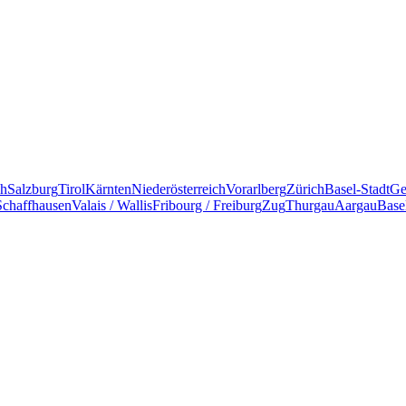
ch
Salzburg
Tirol
Kärnten
Niederösterreich
Vorarlberg
Zürich
Basel-Stadt
Ge
Schaffhausen
Valais / Wallis
Fribourg / Freiburg
Zug
Thurgau
Aargau
Base