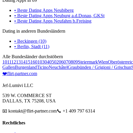
Dating Apps in 09
• Beste Dating Apps Neubiberg
• Beste Dating Apps Neuburg a.d.Donau, GKSt
• Beste Dating Apps Neufahrn b.Freising
Dating in anderen Bundesländern
• Beckingen (10)
• Berlin, Stadt (11)
Alle Bundesländer durchstöbern
10
11
12
13
14
15
16
01
03
04
05
02
06
07
08
09
Steiermark
Wien
Oberösterrei
Gallen
Burgenland
Ticino
Neuchâtel
Graubünden / Grigioni / Grischun
❤️
flirt-partner
.com
Jef-Lumivi LLC
539 W. COMMERCE ST
DALLAS, TX 75208, USA
📧 kontakt@flirt-partner.com
📞 +1 409 797 6314
Rechtliches