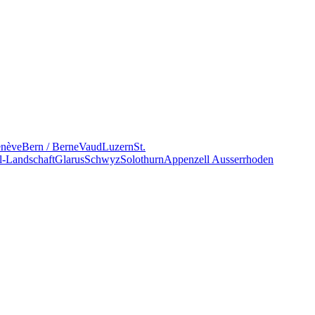
nève
Bern / Berne
Vaud
Luzern
St.
l-Landschaft
Glarus
Schwyz
Solothurn
Appenzell Ausserrhoden