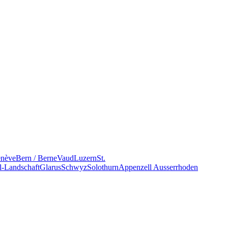
nève
Bern / Berne
Vaud
Luzern
St.
l-Landschaft
Glarus
Schwyz
Solothurn
Appenzell Ausserrhoden