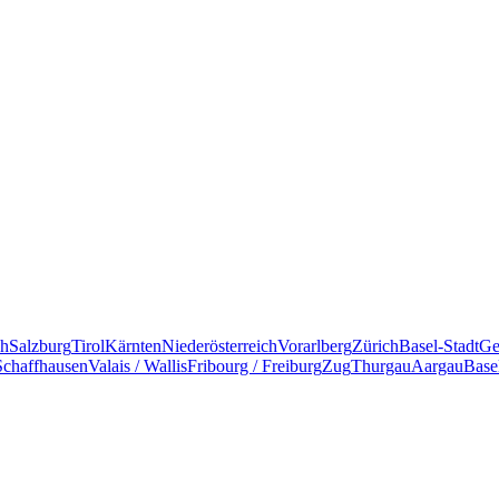
ch
Salzburg
Tirol
Kärnten
Niederösterreich
Vorarlberg
Zürich
Basel-Stadt
Ge
Schaffhausen
Valais / Wallis
Fribourg / Freiburg
Zug
Thurgau
Aargau
Base