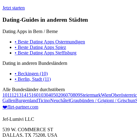
Jetzt starten
Dating-Guides in anderen Städten
Dating Apps in Bern / Berne
• Beste Dating Apps Ostermundigen
• Beste Dating Apps Spiez
• Beste Dating Apps Steffisburg
Dating in anderen Bundesländern
• Beckingen (10)
• Berlin, Stadt (11)
Alle Bundesländer durchstöbern
10
11
12
13
14
15
16
01
03
04
05
02
06
07
08
09
Steiermark
Wien
Oberösterrei
Gallen
Burgenland
Ticino
Neuchâtel
Graubünden / Grigioni / Grischun
❤️
flirt-partner
.com
Jef-Lumivi LLC
539 W. COMMERCE ST
DALLAS, TX 75208, USA