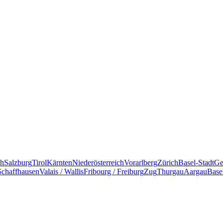
ch
Salzburg
Tirol
Kärnten
Niederösterreich
Vorarlberg
Zürich
Basel-Stadt
Ge
Schaffhausen
Valais / Wallis
Fribourg / Freiburg
Zug
Thurgau
Aargau
Base