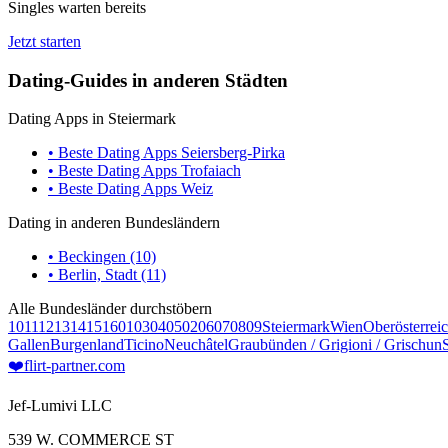
Singles warten bereits
Jetzt starten
Dating-Guides in anderen Städten
Dating Apps in Steiermark
• Beste Dating Apps Seiersberg-Pirka
• Beste Dating Apps Trofaiach
• Beste Dating Apps Weiz
Dating in anderen Bundesländern
• Beckingen (10)
• Berlin, Stadt (11)
Alle Bundesländer durchstöbern
10
11
12
13
14
15
16
01
03
04
05
02
06
07
08
09
Steiermark
Wien
Oberösterrei
Gallen
Burgenland
Ticino
Neuchâtel
Graubünden / Grigioni / Grischun
❤️
flirt-partner
.com
Jef-Lumivi LLC
539 W. COMMERCE ST