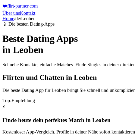
❤️
flirt-partner
.com
Über uns
Kontakt
Home
/
de
/
Leoben
📱 Die besten Dating-Apps
Beste Dating Apps
in
Leoben
Schnelle Kontakte, einfache Matches. Finde Singles in deiner direk
Flirten und Chatten in Leoben
Die beste Dating App für Leoben bringt Sie schnell und unkomplizie
Top-Empfehlung
⚡
Finde heute dein perfektes Match in Leoben
Kostenloser App-Vergleich. Profile in deiner Nähe sofort kontaktieren