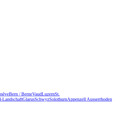
nève
Bern / Berne
Vaud
Luzern
St.
l-Landschaft
Glarus
Schwyz
Solothurn
Appenzell Ausserrhoden