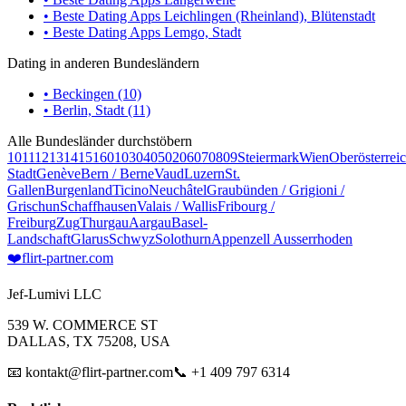
• Beste Dating Apps Leichlingen (Rheinland), Blütenstadt
• Beste Dating Apps Lemgo, Stadt
Dating in anderen Bundesländern
• Beckingen (10)
• Berlin, Stadt (11)
Alle Bundesländer durchstöbern
10
11
12
13
14
15
16
01
03
04
05
02
06
07
08
09
Steiermark
Wien
Oberösterrei
Stadt
Genève
Bern / Berne
Vaud
Luzern
St.
Gallen
Burgenland
Ticino
Neuchâtel
Graubünden / Grigioni /
Grischun
Schaffhausen
Valais / Wallis
Fribourg /
Freiburg
Zug
Thurgau
Aargau
Basel-
Landschaft
Glarus
Schwyz
Solothurn
Appenzell Ausserrhoden
❤️
flirt-partner
.com
Jef-Lumivi LLC
539 W. COMMERCE ST
DALLAS, TX 75208, USA
📧 kontakt@flirt-partner.com
📞 +1 409 797 6314