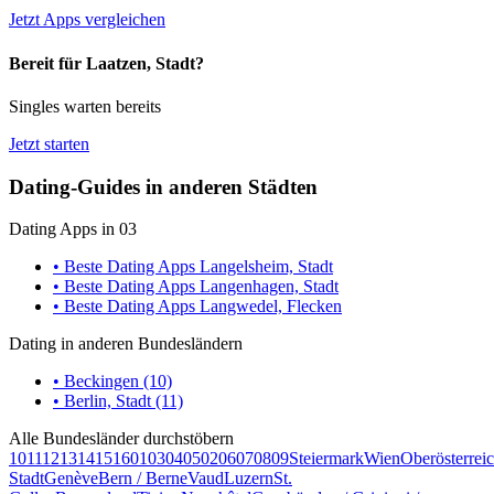
Jetzt Apps vergleichen
Bereit für Laatzen, Stadt?
Singles warten bereits
Jetzt starten
Dating-Guides in anderen Städten
Dating Apps in 03
• Beste Dating Apps Langelsheim, Stadt
• Beste Dating Apps Langenhagen, Stadt
• Beste Dating Apps Langwedel, Flecken
Dating in anderen Bundesländern
• Beckingen (10)
• Berlin, Stadt (11)
Alle Bundesländer durchstöbern
10
11
12
13
14
15
16
01
03
04
05
02
06
07
08
09
Steiermark
Wien
Oberösterrei
Stadt
Genève
Bern / Berne
Vaud
Luzern
St.