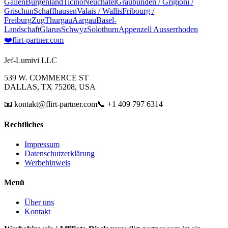
Gallen
Burgenland
Ticino
Neuchâtel
Graubünden / Grigioni /
Grischun
Schaffhausen
Valais / Wallis
Fribourg /
Freiburg
Zug
Thurgau
Aargau
Basel-
Landschaft
Glarus
Schwyz
Solothurn
Appenzell Ausserrhoden
❤️
flirt-partner
.com
Jef-Lumivi LLC
539 W. COMMERCE ST
DALLAS, TX 75208, USA
📧 kontakt@flirt-partner.com
📞 +1 409 797 6314
Rechtliches
Impressum
Datenschutzerklärung
Werbehinweis
Menü
Über uns
Kontakt