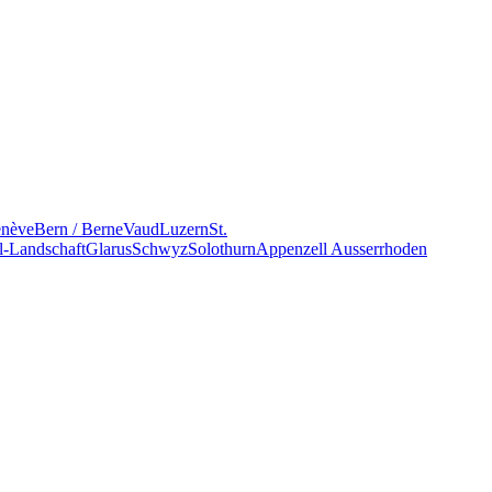
nève
Bern / Berne
Vaud
Luzern
St.
l-Landschaft
Glarus
Schwyz
Solothurn
Appenzell Ausserrhoden