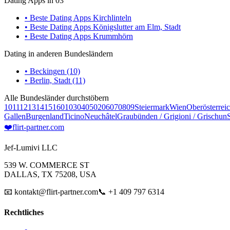
Dating Apps in 03
• Beste Dating Apps Kirchlinteln
• Beste Dating Apps Königslutter am Elm, Stadt
• Beste Dating Apps Krummhörn
Dating in anderen Bundesländern
• Beckingen (10)
• Berlin, Stadt (11)
Alle Bundesländer durchstöbern
10
11
12
13
14
15
16
01
03
04
05
02
06
07
08
09
Steiermark
Wien
Oberösterrei
Gallen
Burgenland
Ticino
Neuchâtel
Graubünden / Grigioni / Grischun
❤️
flirt-partner
.com
Jef-Lumivi LLC
539 W. COMMERCE ST
DALLAS, TX 75208, USA
📧 kontakt@flirt-partner.com
📞 +1 409 797 6314
Rechtliches