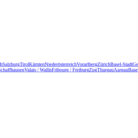
ch
Salzburg
Tirol
Kärnten
Niederösterreich
Vorarlberg
Zürich
Basel-Stadt
Ge
Schaffhausen
Valais / Wallis
Fribourg / Freiburg
Zug
Thurgau
Aargau
Base