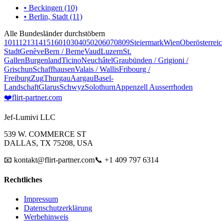
• Beckingen (10)
• Berlin, Stadt (11)
Alle Bundesländer durchstöbern
10
11
12
13
14
15
16
01
03
04
05
02
06
07
08
09
Steiermark
Wien
Oberösterrei
Stadt
Genève
Bern / Berne
Vaud
Luzern
St.
Gallen
Burgenland
Ticino
Neuchâtel
Graubünden / Grigioni /
Grischun
Schaffhausen
Valais / Wallis
Fribourg /
Freiburg
Zug
Thurgau
Aargau
Basel-
Landschaft
Glarus
Schwyz
Solothurn
Appenzell Ausserrhoden
❤️
flirt-partner
.com
Jef-Lumivi LLC
539 W. COMMERCE ST
DALLAS, TX 75208, USA
📧 kontakt@flirt-partner.com
📞 +1 409 797 6314
Rechtliches
Impressum
Datenschutzerklärung
Werbehinweis