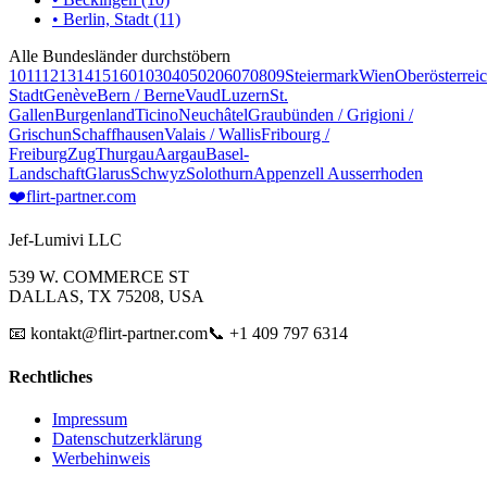
• Berlin, Stadt (11)
Alle Bundesländer durchstöbern
10
11
12
13
14
15
16
01
03
04
05
02
06
07
08
09
Steiermark
Wien
Oberösterrei
Stadt
Genève
Bern / Berne
Vaud
Luzern
St.
Gallen
Burgenland
Ticino
Neuchâtel
Graubünden / Grigioni /
Grischun
Schaffhausen
Valais / Wallis
Fribourg /
Freiburg
Zug
Thurgau
Aargau
Basel-
Landschaft
Glarus
Schwyz
Solothurn
Appenzell Ausserrhoden
❤️
flirt-partner
.com
Jef-Lumivi LLC
539 W. COMMERCE ST
DALLAS, TX 75208, USA
📧 kontakt@flirt-partner.com
📞 +1 409 797 6314
Rechtliches
Impressum
Datenschutzerklärung
Werbehinweis