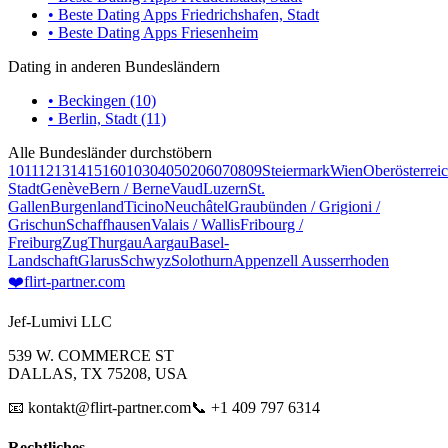
• Beste Dating Apps Friedrichshafen, Stadt
• Beste Dating Apps Friesenheim
Dating in anderen Bundesländern
• Beckingen (10)
• Berlin, Stadt (11)
Alle Bundesländer durchstöbern
10
11
12
13
14
15
16
01
03
04
05
02
06
07
08
09
Steiermark
Wien
Oberösterrei
Stadt
Genève
Bern / Berne
Vaud
Luzern
St.
Gallen
Burgenland
Ticino
Neuchâtel
Graubünden / Grigioni /
Grischun
Schaffhausen
Valais / Wallis
Fribourg /
Freiburg
Zug
Thurgau
Aargau
Basel-
Landschaft
Glarus
Schwyz
Solothurn
Appenzell Ausserrhoden
❤️
flirt-partner
.com
Jef-Lumivi LLC
539 W. COMMERCE ST
DALLAS, TX 75208, USA
📧 kontakt@flirt-partner.com
📞 +1 409 797 6314
Rechtliches