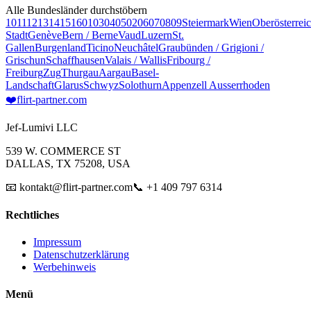
Alle Bundesländer durchstöbern
10
11
12
13
14
15
16
01
03
04
05
02
06
07
08
09
Steiermark
Wien
Oberösterrei
Stadt
Genève
Bern / Berne
Vaud
Luzern
St.
Gallen
Burgenland
Ticino
Neuchâtel
Graubünden / Grigioni /
Grischun
Schaffhausen
Valais / Wallis
Fribourg /
Freiburg
Zug
Thurgau
Aargau
Basel-
Landschaft
Glarus
Schwyz
Solothurn
Appenzell Ausserrhoden
❤️
flirt-partner
.com
Jef-Lumivi LLC
539 W. COMMERCE ST
DALLAS, TX 75208, USA
📧 kontakt@flirt-partner.com
📞 +1 409 797 6314
Rechtliches
Impressum
Datenschutzerklärung
Werbehinweis
Menü