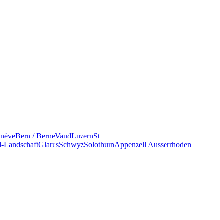
nève
Bern / Berne
Vaud
Luzern
St.
l-Landschaft
Glarus
Schwyz
Solothurn
Appenzell Ausserrhoden