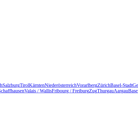
ch
Salzburg
Tirol
Kärnten
Niederösterreich
Vorarlberg
Zürich
Basel-Stadt
Ge
Schaffhausen
Valais / Wallis
Fribourg / Freiburg
Zug
Thurgau
Aargau
Base