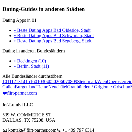
Dating-Guides in anderen Städten
Dating Apps in 01
• Beste Dating Apps Bad Oldesloe, Stadt
• Beste Dating Apps Bad Schwartau, Stadt
• Beste Dating Apps Bad Segeberg, Stadt
Dating in anderen Bundesländern
• Beckingen (10)
• Berlin, Stadt (11)
Alle Bundesländer durchstöbern
10
11
12
13
14
15
16
01
03
04
05
02
06
07
08
09
Steiermark
Wien
Oberösterrei
Gallen
Burgenland
Ticino
Neuchâtel
Graubünden / Grigioni / Grischun
❤️
flirt-partner
.com
Jef-Lumivi LLC
539 W. COMMERCE ST
DALLAS, TX 75208, USA
📧 kontakt@flirt-partner.com
📞 +1 409 797 6314