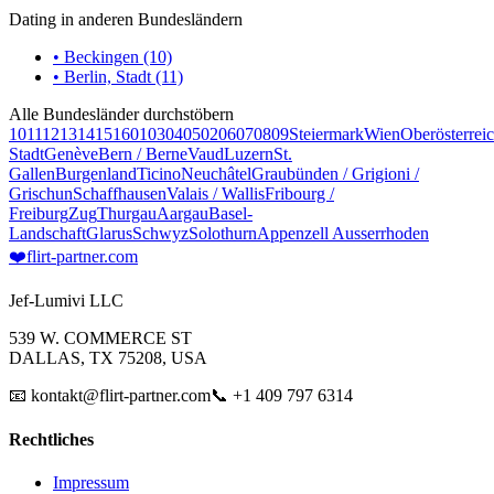
Dating in anderen Bundesländern
• Beckingen (10)
• Berlin, Stadt (11)
Alle Bundesländer durchstöbern
10
11
12
13
14
15
16
01
03
04
05
02
06
07
08
09
Steiermark
Wien
Oberösterrei
Stadt
Genève
Bern / Berne
Vaud
Luzern
St.
Gallen
Burgenland
Ticino
Neuchâtel
Graubünden / Grigioni /
Grischun
Schaffhausen
Valais / Wallis
Fribourg /
Freiburg
Zug
Thurgau
Aargau
Basel-
Landschaft
Glarus
Schwyz
Solothurn
Appenzell Ausserrhoden
❤️
flirt-partner
.com
Jef-Lumivi LLC
539 W. COMMERCE ST
DALLAS, TX 75208, USA
📧 kontakt@flirt-partner.com
📞 +1 409 797 6314
Rechtliches
Impressum