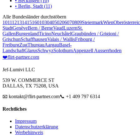
• Beckingen (10)
• Berlin, Stadt (11)
Alle Bundesländer durchstöbern
10
11
12
13
14
15
16
01
03
04
05
02
06
07
08
09
Steiermark
Wien
Oberösterrei
Stadt
Genève
Bern / Berne
Vaud
Luzern
St.
Gallen
Burgenland
Ticino
Neuchâtel
Graubünden / Grigioni /
Grischun
Schaffhausen
Valais / Wallis
Fribourg /
Freiburg
Zug
Thurgau
Aargau
Basel-
Landschaft
Glarus
Schwyz
Solothurn
Appenzell Ausserrhoden
❤️
flirt-partner
.com
Jef-Lumivi LLC
539 W. COMMERCE ST
DALLAS, TX 75208, USA
📧 kontakt@flirt-partner.com
📞 +1 409 797 6314
Rechtliches
Impressum
Datenschutzerklärung
Werbehinweis