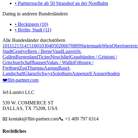
• Partnersuche ab 50 Strasshof an der Nordbahn
Dating in anderen Bundesländern
• Beckingen (10)
• Berlin, Stadt (11)
Alle Bundesländer durchstöbern
10
11
12
13
14
15
16
01
03
04
05
02
06
07
08
09
Steiermark
Wien
Oberösterrei
Stadt
Genève
Bern / Berne
Vaud
Luzern
St.
Gallen
Burgenland
Ticino
Neuchâtel
Graubünden / Grigioni /
Grischun
Schaffhausen
Valais / Wallis
Fribourg /
Freiburg
Zug
Thurgau
Aargau
Basel-
Landschaft
Glarus
Schwyz
Solothurn
Appenzell Ausserrhoden
❤️
flirt-partner
.com
Jef-Lumivi LLC
539 W. COMMERCE ST
DALLAS, TX 75208, USA
📧 kontakt@flirt-partner.com
📞 +1 409 797 6314
Rechtliches